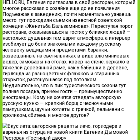
HELLO.RU, Евгения пригласила в свой ресторан, который
многое рассказал о хозяйке еще до ее появления.
Подъезжая к заведению, почти моментально узнаешь
место: тут проходили съемки известной советской
комедии «Женитьба Бальзаминова». Переступая порог
ресторана, оказываешься в гостях у близких людей —
настолько душевная там царит атмосфера, а интерьер
изобилует до боли знакомыми каждому русскому
человеку вещицами и предметами: баранки,
развешанные на светильниках в виде алюминиевых
ведер, самовары на столах, ковер на стене, зеркало в
тяжелой деревянной раме, как у бабушки в деревне,
гирлянда из разноцветных флажков и старинных
открыток, растянувшаяся под потолком…
Неудивительно, что в пик туристического сезона тут
полная посадка, причем гости — преимущественно
иностранцы. Кому не хочется отведать авторскую
русскую кухню — крепкий борщ с чесночными
пампушками, щучьи котлеты с гречкой, пельмени с
кроликом, сбитень и многое другое?
Ресторан «Гостиный двор»