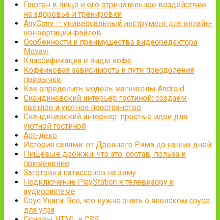
Глютен в пище и его отрицательное воздействие
на здоровье и тренировки
AnyConv — универсальный инструмент для онлайн-
конвертации файлов
Особенности и преимущества видеоредактора
Movavi
Классификация и виды кофе
Кофеиновая зависимость и пути преодоления
привычки
Как определить модель магнитолы Android
Скандинавский интерьер гостиной: создаем
светлое и уютное пространство
Скандинавский интерьер: простые идеи для
уютной гостиной
Арт-деко
История салями: от Древнего Рима до наших дней
Пищевые дрожжи: что это, состав, польза и
применение
Заготовки патиссонов на зиму
Подключение PlayStation к телевизору и
аудиосистеме
Соус Унаги: Все, что нужно знать о японском соусе
для угря
Основы HTML и CSS