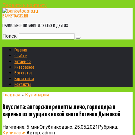
Перейти к контенту
BANKETOASIS.RU
ПРАВИЛЬНОЕ ПИТАНИЕ ДЛЯ СЕБЯ И ДРУГИХ
Поиск:
Главная
О сайте
Читаемое
Интересное
Все статьи
Карта сайта
Контакты
Главная
»
Кулинария
Вкус лета: авторские рецепты лечо, горлодера и
варенья из огурца из новой книги Евгении Дымовой
На чтение:
5 мин
Опубликовано:
25.05.2021
Рубрика:
Кулинария
Автор:
admin