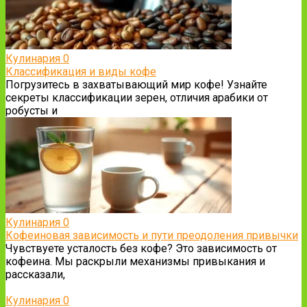
Кулинария
0
Классификация и виды кофе
Погрузитесь в захватывающий мир кофе! Узнайте
секреты классификации зерен, отличия арабики от
робусты и
Кулинария
0
Кофеиновая зависимость и пути преодоления привычки
Чувствуете усталость без кофе? Это зависимость от
кофеина. Мы раскрыли механизмы привыкания и
рассказали,
Кулинария
0