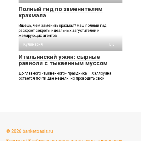
Полный гид по заменителям
крахмала
Ищешь, чем заменить крахмал? Наш полный гид
раскроет секреты идеальных загустителей и
желирующих агентов
Кулинария
0
Итальянский ужин: сырные
равиоли с тыквенным муссом
До главного «тыквенного» праздника — Хэллоуина —
остается почти две недели, но проводить свои
© 2026 banketoasis.ru
Внимание! В публикациях могут встречаются упоминания