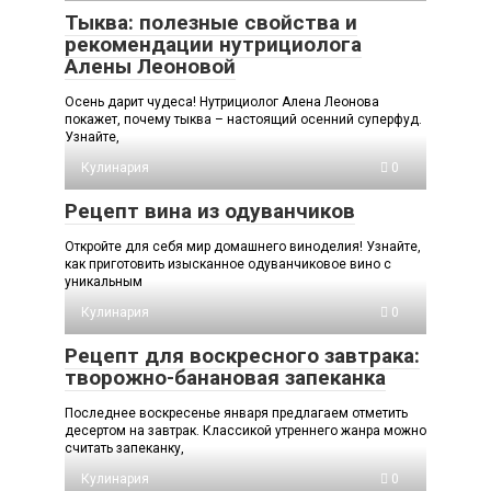
Тыква: полезные свойства и
рекомендации нутрициолога
Алены Леоновой
Осень дарит чудеса! Нутрициолог Алена Леонова
покажет, почему тыква – настоящий осенний суперфуд.
Узнайте,
Кулинария
0
Рецепт вина из одуванчиков
Откройте для себя мир домашнего виноделия! Узнайте,
как приготовить изысканное одуванчиковое вино с
уникальным
Кулинария
0
Рецепт для воскресного завтрака:
творожно-банановая запеканка
Последнее воскресенье января предлагаем отметить
десертом на завтрак. Классикой утреннего жанра можно
считать запеканку,
Кулинария
0