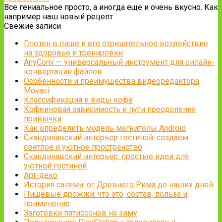
Все гениальное просто, а иногда еще и очень вкусно. Как
например наш новый рецепт
Свежие записи
Глютен в пище и его отрицательное воздействие
на здоровье и тренировки
AnyConv — универсальный инструмент для онлайн-
конвертации файлов
Особенности и преимущества видеоредактора
Movavi
Классификация и виды кофе
Кофеиновая зависимость и пути преодоления
привычки
Как определить модель магнитолы Android
Скандинавский интерьер гостиной: создаем
светлое и уютное пространство
Скандинавский интерьер: простые идеи для
уютной гостиной
Арт-деко
История салями: от Древнего Рима до наших дней
Пищевые дрожжи: что это, состав, польза и
применение
Заготовки патиссонов на зиму