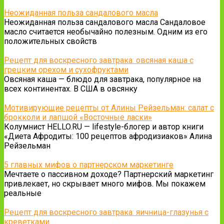
Неожиданная польза сандалового масла
Неожиданная польза сандалового масла Сандаловое
масло считается необычайно полезным. Одним из его
положительных свойств
Рецепт для воскресного завтрака: овсяная каша с
грецким орехом и сухофруктами
Овсяная каша — блюдо для завтрака, популярное на
всех континентах. В США в овсянку
Мотивирующие рецепты от Алины Рейзельман: cалат с
брокколи и лапшой «Восточные ласки»
Колумнист HELLO.RU — lifestyle-блогер и автор книги
«Диета Афродиты: 100 рецептов афродизиаков» Алина
Рейзельман
5 главных мифов о партнерском маркетинге
Мечтаете о пассивном доходе? Партнерский маркетинг
привлекает, но скрывает много мифов. Мы покажем
реальные
Рецепт для воскресного завтрака: яичница-глазунья с
креветками