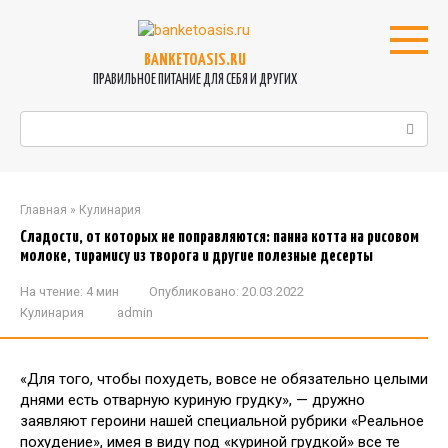
Перейти
к
контенту
BANKETOASIS.RU
ПРАВИЛЬНОЕ ПИТАНИЕ ДЛЯ СЕБЯ И ДРУГИХ
Поиск:
Главная
»
Кулинария
Сладости, от которых не поправляются: панна котта на рисовом
молоке, тирамису из творога и другие полезные десерты
На чтение:
4 мин
Опубликовано:
20.03.2022
Кулинария
admin
«Для того, чтобы похудеть, вовсе не обязательно целыми
днями есть отварную куриную грудку», — дружно
заявляют героини нашей специальной рубрики «Реальное
похудение», имея в виду под «куриной грудкой» все те