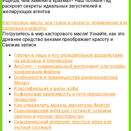
Ищешь, чем заменить крахмал? Наш полный гид
раскроет секреты идеальных загустителей и
желирующих агентов
Касторовое масло: все грани и секреты применения для
здоровья и красоты
Погрузитесь в мир касторового масла! Узнайте, как это
древнее средство веками преображает красоту и
Свежие записи
Глютен в пище и его отрицательное воздействие
на здоровье и тренировки
AnyConv — универсальный инструмент для онлайн-
конвертации файлов
Особенности и преимущества видеоредактора
Movavi
Классификация и виды кофе
Кофеиновая зависимость и пути преодоления
привычки
Как определить модель магнитолы Android
Скандинавский интерьер гостиной: создаем
светлое и уютное пространство
Скандинавский интерьер: простые идеи для
уютной гостиной