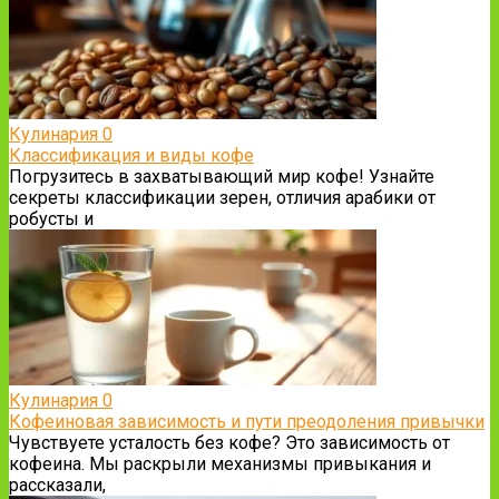
Кулинария
0
Классификация и виды кофе
Погрузитесь в захватывающий мир кофе! Узнайте
секреты классификации зерен, отличия арабики от
робусты и
Кулинария
0
Кофеиновая зависимость и пути преодоления привычки
Чувствуете усталость без кофе? Это зависимость от
кофеина. Мы раскрыли механизмы привыкания и
рассказали,