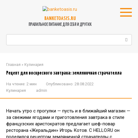
Перейти
к
контенту
BANKETOASIS.RU
ПРАВИЛЬНОЕ ПИТАНИЕ ДЛЯ СЕБЯ И ДРУГИХ
Поиск:
Главная
»
Кулинария
Рецепт для воскресного завтрака: земляничная страчателла
На чтение:
2 мин
Опубликовано:
28.08.2022
Кулинария
admin
Начать утро с прогулки — пусть и в ближайший магазин —
за свежими ягодами и приготовления завтрака в стиле
французских аристократов предлагает шеф-повар
ресторана «Жеральдин» Игорь Котов. C HELLO.RU он
поделился рецептом земляничной страчателлы с