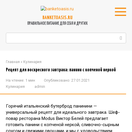
Перейти
к
контенту
BANKETOASIS.RU
ПРАВИЛЬНОЕ ПИТАНИЕ ДЛЯ СЕБЯ И ДРУГИХ
Поиск:
Главная
»
Кулинария
Рецепт для воскресного завтрака: панини с копченой неркой
На чтение:
1 мин
Опубликовано:
27.01.2021
Кулинария
admin
Горячий итальянский бутерброд панинини —
универсальный рецепт для идеального завтрака. Шеф-
повар ресторана Modus Виктор Белей предлагает
готовить панини с копченой неркой, сливочно-сырным
соусом и свежими овощами, и мы с удовольствием