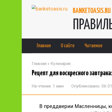
Перейти
BANKETOASIS.RU
к
контенту
ПРАВИЛЬ
Главная
О сайте
Читаемое
Главная
»
Кулинария
Рецепт для воскресного завтрак
На чтение:
1 мин
Опубликовано:
06.0
В преддверии Масленницы, к