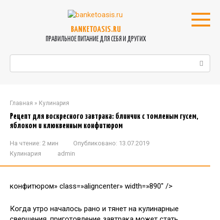
Перейти
к
контенту
BANKETOASIS.RU
ПРАВИЛЬНОЕ ПИТАНИЕ ДЛЯ СЕБЯ И ДРУГИХ
Поиск:
Главная
»
Кулинария
Рецепт для воскресного завтрака: блинчик с томленым гусем,
яблоком и клюквенным конфитюром
На чтение:
2 мин
Опубликовано:
13.07.2019
Кулинария
admin
конфитюром» class=»aligncenter» width=»890″ />
Когда утро началось рано и тянет на кулинарные
свершения, приготовление завтрака может стать