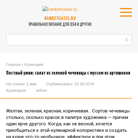
Перейти
к
контенту
BANKETOASIS.RU
ПРАВИЛЬНОЕ ПИТАНИЕ ДЛЯ СЕБЯ И ДРУГИХ
Поиск:
Главная
»
Кулинария
Постный ужин: салат из зеленой чечевицы с муссом из артишоков
На чтение:
2 мин
Опубликовано:
22.05.2018
Кулинария
admin
Желтая, зеленая, красная, коричневая… Сортов чечевицы
столько, сколько красок в палитре художника — причем
один ярче другого. Когда, как не весной, хочется
приобщиться к этой кулинарной колористике и создать
на кухне что-то необычное, эффектное и при этом