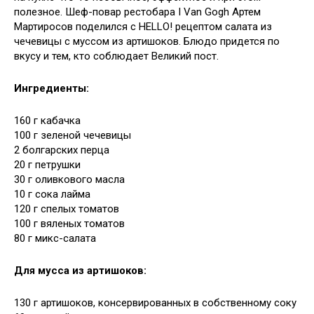
полезное.
Шеф-повар рестобара I Van Gogh Артем
Мартиросов поделился с HELLO! рецептом салата из
чечевицы с муссом из артишоков. Блюдо придется по
вкусу и тем, кто соблюдает Великий пост.
Ингредиенты:
160 г кабачка
100 г зеленой чечевицы
2 болгарских перца
20 г петрушки
30 г оливкового масла
10 г сока лайма
120 г спелых томатов
100 г вяленых томатов
80 г микс-салата
Для мусса из артишоков:
130 г артишоков, консервированных в собственному соку