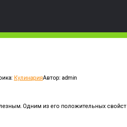
рика:
Кулинария
Автор:
admin
езным. Одним из его положительных свойств 