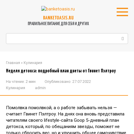
Перейти
к
контенту
BANKETOASIS.RU
ПРАВИЛЬНОЕ ПИТАНИЕ ДЛЯ СЕБЯ И ДРУГИХ
Поиск:
Главная
»
Кулинария
Неделя детокса: подробный план диеты от Гвинет Пэлтроу
На чтение:
2 мин
Опубликовано:
27.07.2022
Кулинария
admin
Помолвка помолвкой, а о работе забывать нельзя —
считает Гвинет Пэлтроу. На днях она вновь представила
читателям своего lifestyle-сайта Goop 5-дневный план
детокса, который, по обещаниям звезды, поможет не
только сбросить вес, но и улучшить общее самочувствие.