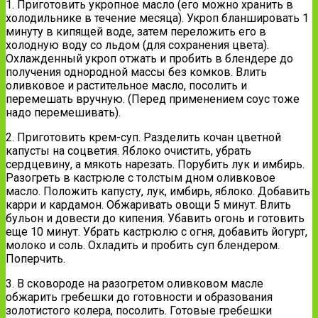
1. Приготовить укропное масло (его можно хранить в
холодильнике в течение месяца). Укроп бланшировать 1
минуту в кипящей воде, затем переложить его в
холодную воду со льдом (для сохранения цвета).
Охлажденный укроп отжать и пробить в блендере до
получения однородной массы без комков. Влить
оливковое и растительное масло, посолить и
перемешать вручную. (Перед применением соус тоже
надо перемешивать).
2. Приготовить крем-суп. Разделить кочан цветной
капусты на соцветия. Яблоко очистить, убрать
сердцевину, а мякоть нарезать. Порубить лук и имбирь.
Разогреть в кастрюле с толстым дном оливковое
масло. Положить капусту, лук, имбирь, яблоко. Добавить
карри и кардамон. Обжаривать овощи 5 минут. Влить
бульон и довести до кипения. Убавить огонь и готовить
еще 10 минут. Убрать кастрюлю с огня, добавить йогурт,
молоко и соль. Охладить и пробить суп блендером.
Поперчить.
3. В сковороде на разогретом оливковом масле
обжарить гребешки до готовности и образования
золотистого колера, посолить. Готовые гребешки