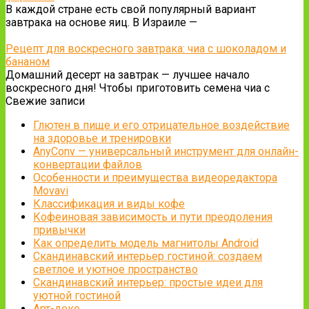
В каждой стране есть свой популярный вариант
завтрака на основе яиц. В Израиле —
Рецепт для воскресного завтрака: чиа с шоколадом и
бананом
Домашний десерт на завтрак — лучшее начало
воскресного дня! Чтобы приготовить семена чиа с
Свежие записи
Глютен в пище и его отрицательное воздействие
на здоровье и тренировки
AnyConv — универсальный инструмент для онлайн-
конвертации файлов
Особенности и преимущества видеоредактора
Movavi
Классификация и виды кофе
Кофеиновая зависимость и пути преодоления
привычки
Как определить модель магнитолы Android
Скандинавский интерьер гостиной: создаем
светлое и уютное пространство
Скандинавский интерьер: простые идеи для
уютной гостиной
Арт-деко